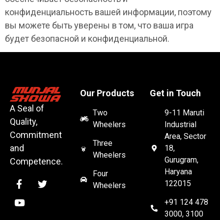
конфиденциальность вашей информации, поэтому
вы можете быть уверены в том, что ваша игра
будет безопасной и конфиденциальной.
Our Products
Get in Touch
A Seal of
Two
9-11 Maruti
Quality,
Wheelers
Industrial
Commitment
Area, Sector
Three
and
18,
Wheelers
Gurugram,
Competence.
Haryana
Four
122015
Wheelers
+91 124 478
3000, 3100