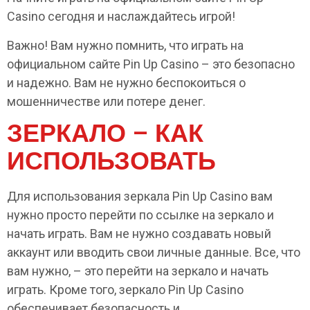
Casino сегодня и наслаждайтесь игрой!
Важно! Вам нужно помнить, что играть на
официальном сайте Pin Up Casino – это безопасно
и надежно. Вам не нужно беспокоиться о
мошенничестве или потере денег.
ЗЕРКАЛО – КАК
ИСПОЛЬЗОВАТЬ
Для использования зеркала Pin Up Casino вам
нужно просто перейти по ссылке на зеркало и
начать играть. Вам не нужно создавать новый
аккаунт или вводить свои личные данные. Все, что
вам нужно, – это перейти на зеркало и начать
играть. Кроме того, зеркало Pin Up Casino
обеспечивает безопасность и