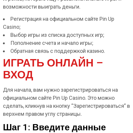
возможности выиграть деньги.
Регистрация на официальном сайте Pin Up
Casino;
Выбор игры из списка доступных игр;
Пополнение счета и начало игры;
Обратная связь с поддержкой казино.
ИГРАТЬ ОНЛАЙН –
ВХОД
Для начала, вам нужно зарегистрироваться на
официальном сайте Pin Up Casino. Это можно
сделать, кликнув на кнопку “Зарегистрироваться” в
верхнем правом углу страницы.
Шаг 1: Введите данные